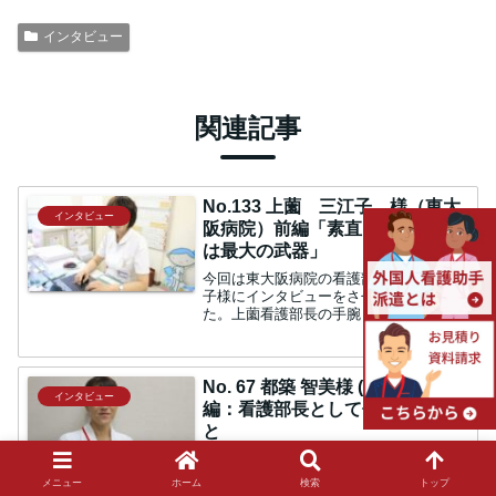
インタビュー
関連記事
No.133 上薗 三江子 様（東大
インタビュー
阪病院）前編「素直に聞けること
は最大の武器」
今回は東大阪病院の看護部長、上薗三江
子様にインタビューをさせて頂きまし
た。上薗看護部長の手腕と魅力に迫りま
す。患者さんの言葉でここまできた学生
時代で印象に残った出来事はあります
か。上薗：学生時代は理想の看護師像は
ありませんでしたが、働き始め...
No. 67 都築 智美様 (大同病院) 後
インタビュー
編：看護部長として伝えているこ
と
前編に引き続き、大同病院の都築智美看
護部長へのインタビューをお届けいたし
メニュー
ホーム
検索
トップ
ます。師長としての取り組み師長になら