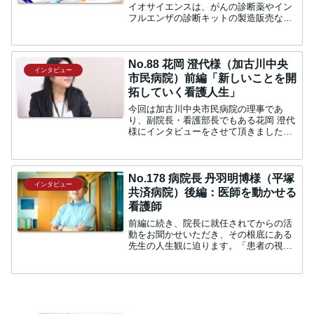
イオサイエンスは、がんの診断薬やイン
フルエンザの診断キットの製造販売な
ど、バイオテクノロジーを通じて、暮ら
しと健康を支える企業です。今回は、同
社の執行役員である寺嶋一樹様に、2019
年６月から本格稼働を始...
No.88 花岡 澄代様（加古川中央
インタビュー
市民病院）前編「新しいことを開
拓していく看護人生」
今回は加古川中央市民病院の理事であ
り、副院長・看護部長でもある花岡 澄代
様にインタビューをさせて頂きました。
看護部長、副院長としてご活躍中の花岡
様の手腕に迫ります。恩師の言葉が道し
るべ看護師になろうと思った理由はどの
ようなものでしょうか。花...
No.178 病院長 丹羽明博様（平塚
インタビュー
共済病院）後編：医師を動かせる
看護師
前編に続き、院長に就任されてからの活
動をお聞かせいただき、その根底にある
先生の人生観に迫ります。「患者の視点
推進委員会」を設置 中：現在の院長とい
う役職に就任される時「病院をこのよう
に変えていこう」といった腹案はござい
ましたか。丹羽：着任当...