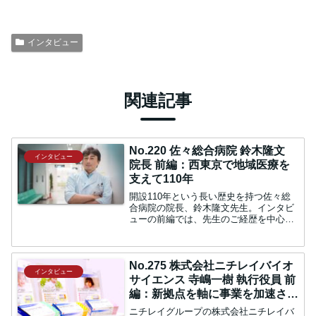
インタビュー
関連記事
No.220 佐々総合病院 鈴木隆文
インタビュー
院長 前編：西東京で地域医療を
支えて110年
開設110年という長い歴史を持つ佐々総
合病院の院長、鈴木隆文先生。インタビ
ューの前編では、先生のご経歴を中心に
お話を伺いました。開設110年嶋田：今
回は佐々総合病院院長の鈴木隆文先生に
お話を伺います。先生、どうぞよろしく
お願いいたします。鈴...
No.275 株式会社ニチレイバイオ
インタビュー
サイエンス 寺嶋一樹 執行役員 前
編：新拠点を軸に事業を加速させ
る
ニチレイグループの株式会社ニチレイバ