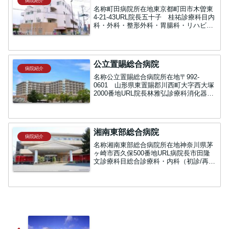
病院紹介
名称​町田病院所在地東京都町田市木曽東
4-21-43URL院長五十子 桂祐診療科目内
科・外科・整形外科・胃腸科・リハビリ
テーション科・脳神経外科・循環器科・
心療内科・神経内科・皮膚科・救急科・
各種健康診断病床数一般病床 120床町
田病院病関...
公立置賜総合病院
病院紹介
名称公立置賜総合病院所在地〒992-
0601 山形県東置賜郡川西町大字西大塚
2000番地URL院長林雅弘診療科消化器内
科/糖尿病内分泌科/内科（血液）/内科
（呼吸器)/循環器内科/内科（腎臓・透
析）/総合診療科/精神科/放射線科/麻酔
科/外...
湘南東部総合病院
病院紹介
名称湘南東部総合病院所在地神奈川県茅
ヶ崎市西久保500番地URL病院長市田隆
文診療科目総合診療科・内科（初診/再
診）、循環器科、血液・腫瘍内科、腎
臓・透析外来、神経内科、呼吸器内科、
生活習慣病外来、がん治療センター、消
化器センター、肝臓病セ...