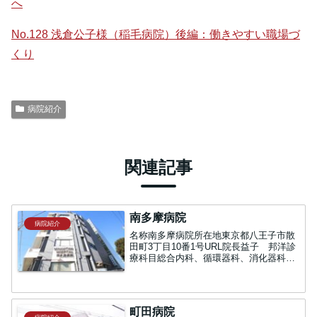
へ
No.128 浅倉公子様（稲毛病院）後編：働きやすい職場づ
くり
病院紹介
関連記事
南多摩病院
病院紹介
名称南多摩病院所在地東京都八王子市散
田町3丁目10番1号URL院長益子 邦洋診
療科目総合内科、循環器科、消化器科、
呼吸器内科、脳神経内科、膠原病内科、
糖尿病内科、整形外科、外科、血管外
科、眼科、泌尿器科、婦人科、小児科、
リハビリテーション科...
​町田病院