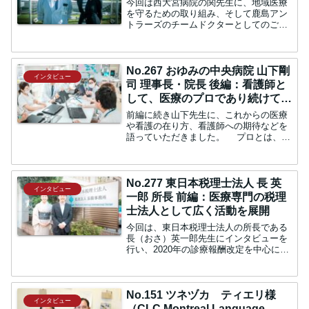
今回は西大宮病院の関先生に、地域医療
を守るための取り組み、そして鹿島アン
トラーズのチームドクターとしてのご経
歴を語っていただきました。地域の医療
を守る中：今回は西大宮病院の理事長兼
病院長、関純先生にお話を伺います。先
生どうぞよろしくお願いい...
No.267 おゆみの中央病院 山下剛
インタビュー
司 理事長・院長 後編：看護師と
して、医療のプロであり続けてほ
しい
前編に続き山下先生に、これからの医療
や看護の在り方、看護師への期待などを
語っていただきました。 プロとは、期
待を上回る結果を出すこと 久保：先生
が看護師に対して、今以上に期待するこ
とがあればお聞かせください。 山下：
私どもの法人の理念の一...
No.277 東日本税理士法人 長 英
インタビュー
一郎 所長 前編：医療専門の税理
士法人として広く活動を展開
今回は、東日本税理士法人の所長である
長（おさ）英一郎先生にインタビューを
行い、2020年の診療報酬改定を中心に、
これからの医療機関のあり方、看護師の
あり方などについて語っていただきまし
た。同法人は、医療分野を専門とした税
理士法人として、医療...
No.151 ツネヅカ ティエリ様
インタビュー
（CLC Montreal Language