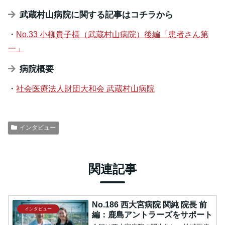
武蔵村山病院に関する記事はコチラから
・
No.33 小柳貴子様（武蔵村山病院）後編「患者さん第
一」
病院概要
・
社会医療法人財団大和会 武蔵村山病院
インタビュー
関連記事
No.186 西大宮病院 関純 院長 前
インタビュー
編：鹿島アントラーズをサポート