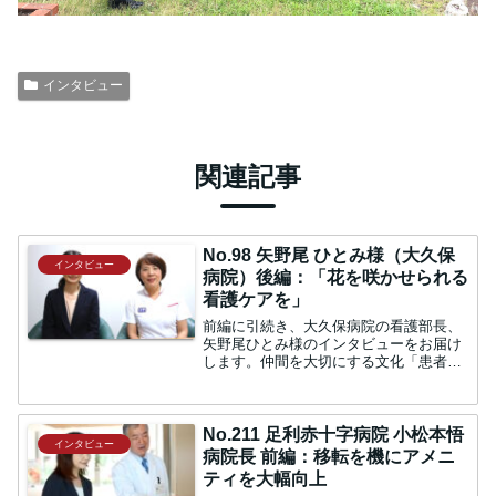
インタビュー
関連記事
No.98 矢野尾 ひとみ様（大久保
インタビュー
病院）後編：「花を咲かせられる
看護ケアを」
前編に引続き、大久保病院の看護部長、
矢野尾ひとみ様のインタビューをお届け
します。仲間を大切にする文化「患者さ
んと働く仲間を大切にします」という病
院の理念を実践するために、何か心がけ
てらっしゃることはございますか。矢野
尾：やはり患者さんに対し...
No.211 足利赤十字病院 小松本悟
インタビュー
病院長 前編：移転を機にアメニ
ティを大幅向上