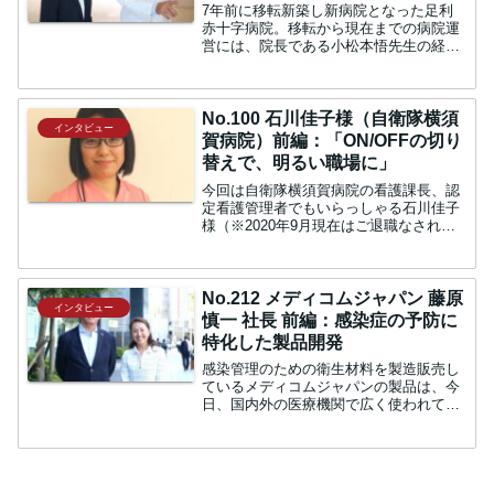
7年前に移転新築し新病院となった足利
赤十字病院。移転から現在までの病院運
営には、院長である小松本悟先生の経営
ロジックが最大限反映されているようで
す。 555床すべて個室の病棟嶋田：今回
は、足利赤十字病院院長の小松本悟先生
にお話をお伺います。...
No.100 石川佳子様（自衛隊横須
インタビュー
賀病院）前編：「ON/OFFの切り
替えで、明るい職場に」
今回は自衛隊横須賀病院の看護課長、認
定看護管理者でもいらっしゃる石川佳子
様（※2020年9月現在はご退職なされて
います）にインタビューをさせて頂きま
した。石川様の組織をまとめる手腕、自
衛隊横須賀病院の魅力に迫ります。看護
師の温かい手看護師を...
No.212 メディコムジャパン 藤原
インタビュー
慎一 社長 前編：感染症の予防に
特化した製品開発
感染管理のための衛生材料を製造販売し
ているメディコムジャパンの製品は、今
日、国内外の医療機関で広く使われてい
ます。同社を創業された藤原慎一社長
に、企業の経緯や事業展開について、お
伺いしました。感染管理に特化した衛生
材料を販売中：今回はメディ...