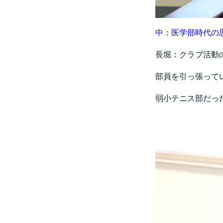
中：医学部時代の
長堀：クラブ活動
部員を引っ張って
弱小テニス部だっ