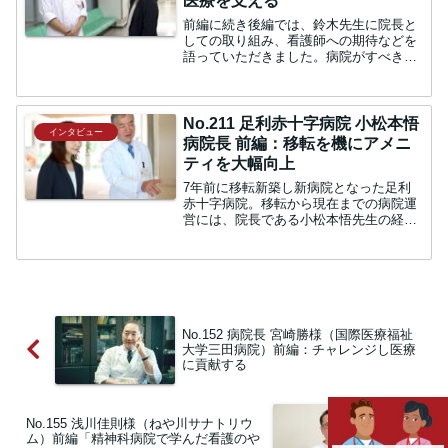
医療を支える
前編に続き後編では、鈴木先生に院長と
しての取り組み、看護師への期待などを
語っていただきました。病院がすべきこ
とをリストアップ嶋田：院長としてご苦
労が多々おありではないかと思います
が、いかがでしょうか。鈴木：まだ苦労
する段階までたどり着いてい...
No.211 足利赤十字病院 小松本悟
インタビュー
病院長 前編：移転を機にアメニ
ティを大幅向上
7年前に移転新築し新病院となった足利
赤十字病院。移転から現在までの病院運
営には、院長である小松本悟先生の経営
ロジックが最大限反映されているようで
す。 555床すべて個室の病棟嶋田：今回
は、足利赤十字病院院長の小松本悟先生
にお話をお伺います。...
No.152 病院長 宮崎勝様（国際医療福祉
大学三田病院）前編：チャレンジし医療
に貢献する
No.155 浅川佳則様（ねや川サナトリウ
ム）前編「精神科病院で学んだ看護のや