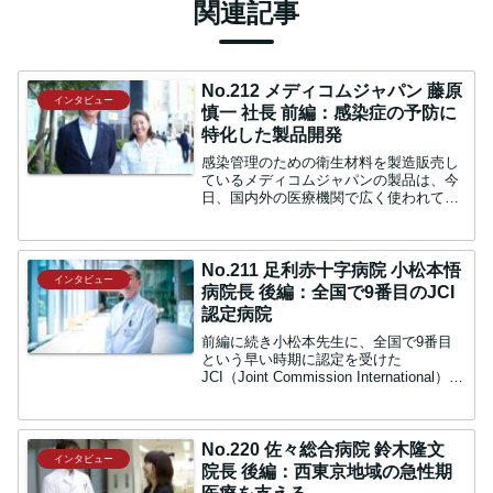
関連記事
No.212 メディコムジャパン 藤原
インタビュー
慎一 社長 前編：感染症の予防に
特化した製品開発
感染管理のための衛生材料を製造販売し
ているメディコムジャパンの製品は、今
日、国内外の医療機関で広く使われてい
ます。同社を創業された藤原慎一社長
に、企業の経緯や事業展開について、お
伺いしました。感染管理に特化した衛生
材料を販売中：今回はメディ...
No.211 足利赤十字病院 小松本悟
インタビュー
病院長 後編：全国で9番目のJCI
認定病院
前編に続き小松本先生に、全国で9番目
という早い時期に認定を受けた
JCI（Joint Commission International）取
得にまつわるお話などをお伺いしまし
た。これからの看護師には資格が必要嶋
田：院長が経営のロジックに基づいて...
No.220 佐々総合病院 鈴木隆文
インタビュー
院長 後編：西東京地域の急性期