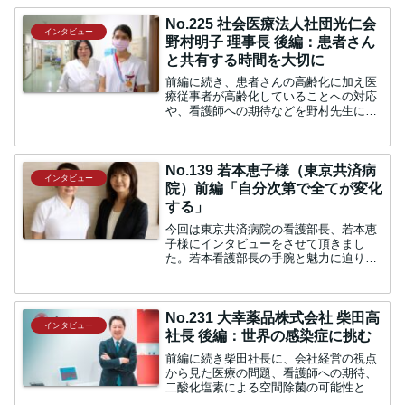
No.225 社会医療法人社団光仁会
インタビュー
野村明子 理事長 後編：患者さん
と共有する時間を大切に
前編に続き、患者さんの高齢化に加え医
療従事者が高齢化していることへの対応
や、看護師への期待などを野村先生にお
伺いしました。病院の歴史とともに患者
さんも高齢化中：金町の第一病院は長い
歴史がおありですので、いろいろ変化が
あったのではないでしょう...
No.139 若本恵子様（東京共済病
インタビュー
院）前編「自分次第で全てが変化
する」
今回は東京共済病院の看護部長、若本恵
子様にインタビューをさせて頂きまし
た。若本看護部長の手腕と魅力に迫りま
す。患者さんを中心に、同じ方向をむい
て看護師になろうと思った理由について
教えていただけますでしょうか。若本：
私は神奈川県の出身なのです...
No.231 大幸薬品株式会社 柴田高
インタビュー
社長 後編：世界の感染症に挑む
前編に続き柴田社長に、会社経営の視点
から見た医療の問題、看護師への期待、
二酸化塩素による空間除菌の可能性と夢
を語っていただきました。セルフメディ