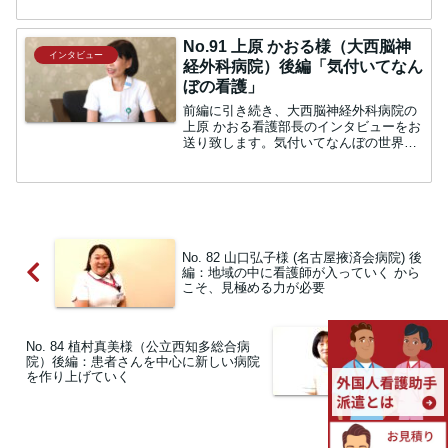
ケーションによる医療費削減中：貴社の
経営に関わるようになられた後、業績は
いかがでしたでしょうか。...
No.91 上原 かおる様（大西脳神
インタビュー
経外科病院）後編「気付いてなん
ぼの看護」
前編に引き続き、大西脳神経外科病院の
上原 かおる看護部長のインタビューをお
送り致します。気付いてなんぼの世界看
護に大切なことは何でしょうか。上原：
やはり看護というのは、関西弁で言うと
「気付いてなんぼの世界」なので、気付
かないと始まらない、気...
No. 82 山口弘子様 (名古屋掖済会病院) 後
編：地域の中に看護師が入っていく から
こそ、見極める力が必要
No. 84 植村真美様（公立西知多総合病
院）後編：患者さんを中心に新しい病院
を作り上げていく