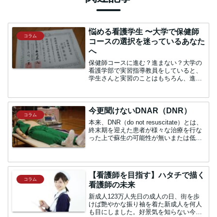
悩める看護学生 〜大学で保健師
コラム
コースの選択を迷っているあなた
へ
保健師コースに進む？進まない？大学の
看護学部で実習指導教員をしていると、
学生さんと実習のことはもちろん、進路
のことなどいろいろな話をすることがあ
ります。在宅看護実習では、受け持ち患
者さんに行政の保健師が介入しているケ
ースもあり、そこで初めて...
今更聞けないDNAR（DNR）
コラム
本来、DNR（do not resuscitate）とは、
終末期を迎えた患者が様々な治療を行な
った上で蘇生の可能性が無いまたは低い
場合、本人または家族の意思で心肺蘇生
を行わないという意味で使われておりま
した。しかし、単に蘇生処置拒否と解釈
さ...
【看護師を目指す】ハタチで描く
コラム
看護師の未来
新成人123万人先日の成人の日、街を歩
けば艶やかな振り袖を着た新成人を何人
も目にしました。好景気を知らない今の