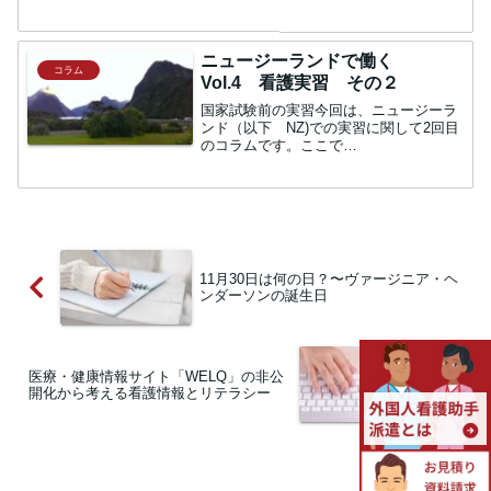
新成人たちは、お金を「使う」ことより
も「貯める」ことに一生懸命だといいま
す。「何度も着るものではないからコス
パが悪い」という理由か...
ニュージーランドで働く
コラム
Vol.4 看護実習 その２
国家試験前の実習今回は、ニュージーラ
ンド（以下 NZ)での実習に関して2回目
のコラムです。ここで
は"TTP”（Transition to Practice）国家
試験直前の実習のことに関してお話しし
たいと思います。ちなみに、私が通って
いた学校...
11月30日は何の日？〜ヴァージニア・ヘ
ンダーソンの誕生日
医療・健康情報サイト「WELQ」の非公
開化から考える看護情報とリテラシー