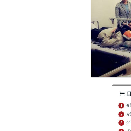
介
介
グ