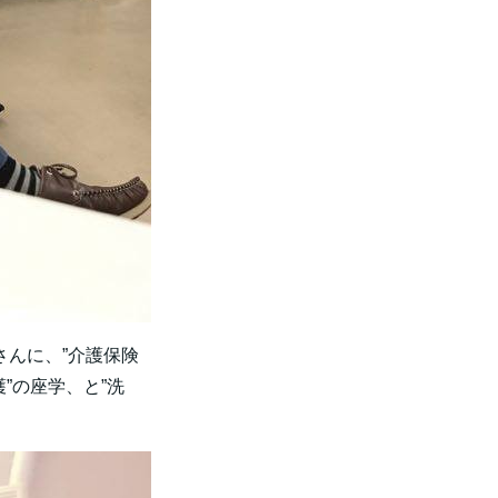
んに、”介護保険
”の座学、と”洗