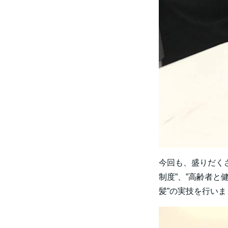
今回も、盛りだく
制度”、”高齢者と
髪”の実技を行いま