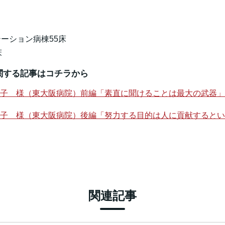
テーション病棟55床
床
関する記事はコチラから
 三江子 様（東大阪病院）前編「素直に聞けることは最大の武器」
 三江子 様（東大阪病院）後編「努力する目的は人に貢献すると
関連記事