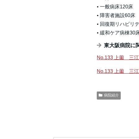
• 一般病床120床
• 障害者施設60床
• 回復期リハビリ
• 緩和ケア病棟30
東大阪病院に
No.133 上薗
No.133 上薗
病院紹介