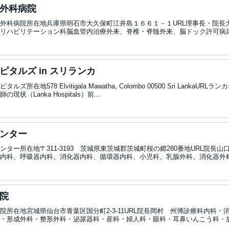
外科病院
外科病院所在地兵庫県明石市大久保町江井島１６６１－１URL理事長・院長
リハビリテーション科脳血管内治療外来、脊椎・脊髄外来、脳ドック許可病床数
ピタルズ in スリランカ
ズ所在地578 Elvitigala Mawatha, Colombo 00500 Sri Lank
状（Lanka Hospitals）前...
ンター
ンター所在地〒311-3193 茨城県東茨城郡茨城町桜の郷280番地URL院
内科、呼吸器内科、消化器内科、循環器内科、小児科、乳腺外科、消化器外科、
院
院所在地宮城県仙台市青葉区国分町2-3-11URL院長岡村 州博診療科内科
・形成外科・整形外科・泌尿器科・産科・婦人科・眼科・耳鼻いんこう科・放射