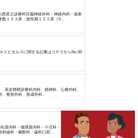
大西英之診療科目脳神経外科・神経内科・放射
１５３床：急性期１２２床（S...
aURLランカホスピタルズに関する記事はコチラからNo.90
長山口 高史標榜診療科内科、精神科、心療内科、
整形外科、形成外科...
・消化器内科・循環器内科・小児科・乳腺外科・
線科・麻酔科・歯科口腔...