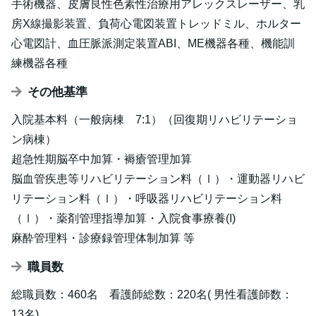
手術機器、皮膚良性色素性治療用アレックスレーザー、乳
房X線撮影装置、負荷心電図装置トレッドミル、ホルター
心電図計、血圧脈派測定装置ABI、ME機器各種、機能訓
練機器各種
その他基準
入院基本料（一般病棟 7:1）（回復期リハビリテーショ
ン病棟）
超急性期脳卒中加算・褥瘡管理加算
脳血管疾患等リハビリテーション料（Ⅰ）・運動器リハビ
リテーション料（Ⅰ）・呼吸器リハビリテーション料
（Ⅰ）・薬剤管理指導加算・入院食事療養(I)
麻酔管理料・診療録管理体制加算 等
職員数
総職員数：460名 看護師総数：220名( 男性看護師数：
13名)