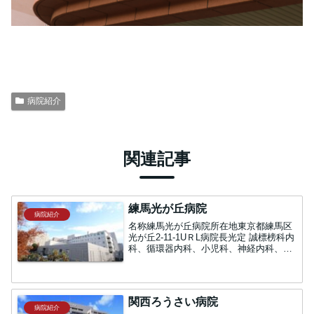
病院紹介
関連記事
練馬光が丘病院
病院紹介
名称練馬光が丘病院所在地東京都練馬区
光が丘2-11-1UＲL病院長光定 誠標榜科内
科、循環器内科、小児科、神経内科、精
神科、外科、呼吸器外科、整形外科、脳
神経外科、心臓血管外科、産婦人科、泌
尿器科、皮膚科、眼科、耳鼻いんこう
科、リハビリテー...
関西ろうさい病院
病院紹介