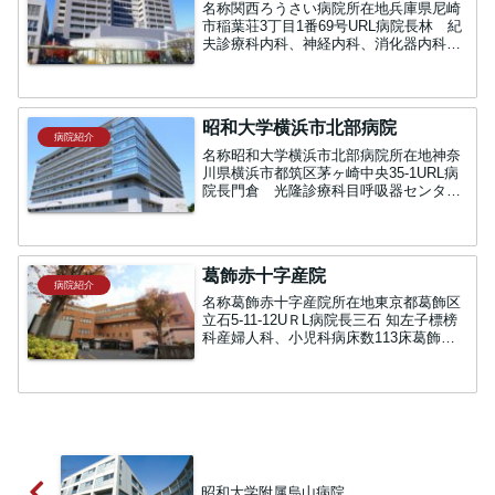
名称関西ろうさい病院所在地兵庫県尼崎
市稲葉荘3丁目1番69号URL病院長林 紀
夫診療科内科、神経内科、消化器内科、
循環器内科、心療内科・精神科、小児
科、外科、消化器外科、乳腺外科、緩和
ケア科、整形外科、スポーツ整形外科、
形成外科、脳神経外科...
昭和大学横浜市北部病院
病院紹介
名称昭和大学横浜市北部病院所在地神奈
川県横浜市都筑区茅ヶ崎中央35-1URL病
院長門倉 光隆診療科目呼吸器センター
（内科・外科）、消化器センター（内
科・外科）、循環器センター（内科・外
科）、心臓カテーテル室科、救急医学
科、メンタルケアセンタ...
葛飾赤十字産院
病院紹介
名称葛飾赤十字産院所在地東京都葛飾区
立石5-11-12UＲL病院長三石 知左子標榜
科産婦人科、小児科病床数113床葛飾赤
十字産院関連記事三石院長インタビュー
前編三石院長インタビュー後編
昭和大学附属烏山病院