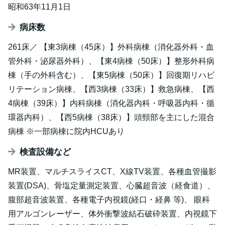
昭和63年11月1日
病床数
261床／ 【東3病棟（45床）】外科病棟（消化器外科・血
管外科・泌尿器外科）、【東4病棟（50床）】整形外科病
棟（手の外科含む）、【東5病棟（50床）】回復期リハビ
リテーション病棟、【西3病棟（33床）】救急病棟、【西
4病棟（39床）】内科病棟（消化器内科・呼吸器内科・循
環器内科）、【西5病棟（38床）】頭頸部を主にした混合
病棟 ※一部病棟に院内HCUあり
検査設備など
MR装置、マルチスライスCT、X線TV装置、各種血管撮影
装置(DSA)、骨塩定量測定装置、心臓超音波（経食道）、
腹部超音波装置、各種電子内視鏡(経口・経鼻 等)、 眼科
用アルゴンレーザー、体外衝撃波結石破砕装置、内視鏡下