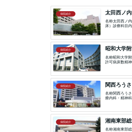
太田西ノ内
病院紹介
名称太田西ノ内病
床）診療科目内
昭和大学附
病院紹介
名称昭和大学附属
許可病床数精神科
関西ろうさ
病院紹介
名称関西ろうさ
療内科・精神科
湘南東部総
病院紹介
名称湘南東部総