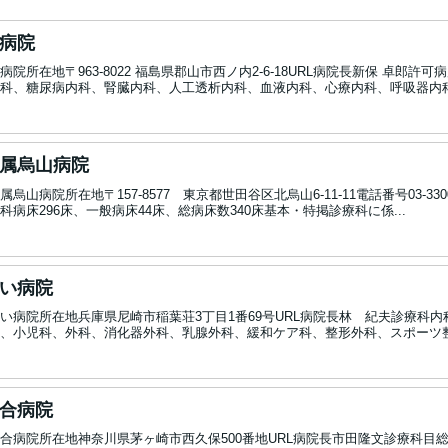
病院
院所在地〒963-8022 福島県郡山市西ノ内2-6-18URL病院長新保 卓郎許可病床
科、糖尿病内科、腎臓内科、人工透析内科、血液内科、心療内科、呼吸器内科、
属烏山病院
烏山病院所在地〒157-8577 東京都世田谷区北烏山6-11-11電話番号03-330
病床296床、一般病床44床、総病床数340床基本・特掲診療科に係...
い病院
い病院所在地兵庫県尼崎市稲葉荘3丁目1番69号URL病院長林 紀夫診療科
、小児科、外科、消化器外科、乳腺外科、緩和ケア科、整形外科、スポーツ整
合病院
合病院所在地神奈川県茅ヶ崎市西久保500番地URL病院長市田隆文診療科目