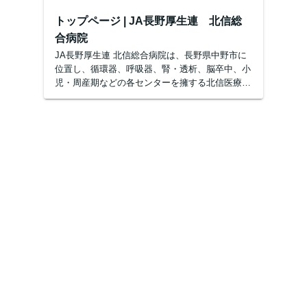
トップページ | JA長野厚生連 北信総
合病院
JA長野厚生連 北信総合病院は、長野県中野市に
位置し、循環器、呼吸器、腎・透析、脳卒中、小
児・周産期などの各センターを擁する北信医療圏
(長野県北部の中野市,飯山市,山ノ内町,木島平村,
野沢温泉村,栄村をあわせた地域)の基幹病院で
す。訪問介護...