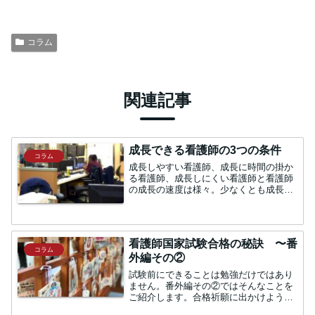
コラム
関連記事
成長できる看護師の3つの条件
コラム
成長しやすい看護師、成長に時間の掛か
る看護師、成長しにくい看護師と看護師
の成長の速度は様々。少なくとも成長し
にくい看護師にはなりたくないのは、ど
なたも同じでしょう。では、成長しやす
い看護師は、どんな人が多いのでしょ
か。「素直さ」「好奇心」「...
看護師国家試験合格の秘訣 〜番
コラム
外編その②
試験前にできることは勉強だけではあり
ません。番外編その②ではそんなことを
ご紹介します。合格祈願に出かけよう忘
れてはならないのが「神頼み」です。初