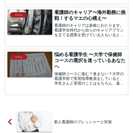
詣に行ったから・・・というあなたも今
一度神社に合格祈願のお参りに行きまし
ょう。受験の神様といえば...
看護師のキャリア〜海外勤務に挑
コラム
戦！するマエの心構え〜
看護師のキャリアは多岐にわたります。
看護学生時代から自らのキャリアプラン
を立てる授業を受けている人もいると思
いますが、キャリアプランを考えたこと
もなく、とにかく学校を卒業しよう！国
家試験に合格しよう！日々の業務に追わ
れて将来のことなど考えら...
悩める看護学生 〜大学で保健師
コラム
コースの選択を迷っているあなた
へ
保健師コースに進む？進まない？大学の
看護学部で実習指導教員をしていると、
学生さんと実習のことはもちろん、進路
のことなどいろいろな話をすることがあ
ります。在宅看護実習では、受け持ち患
者さんに行政の保健師が介入しているケ
ースもあり、そこで初めて...
新人看護師のプレッシャーと対策