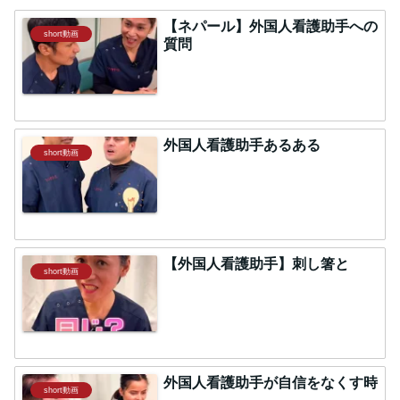
【ネパール】外国人看護助手への
short動画
質問
外国人看護助手あるある
short動画
【外国人看護助手】刺し箸と
short動画
外国人看護助手が自信をなくす時
short動画