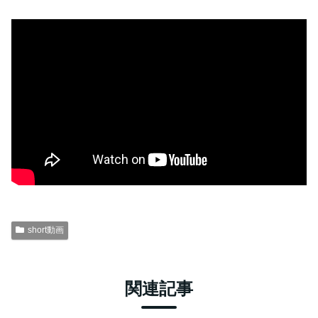
short動画
関連記事