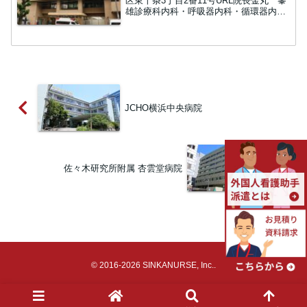
区東十条3丁目2番11号URL院長金丸 峯
雄診療科内科・呼吸器内科・循環器内
科・消化器内科・糖尿病内科・腎臓内
科・血液内科・神経内科・外科・消化器
外科・肛門外科・乳腺外科 ・心臓血管外
科・血管外科・整形外...
​JCHO横浜中央病院
佐々木研究所附属 杏雲堂病院
© 2016-2026 SINKANURSE, Inc..