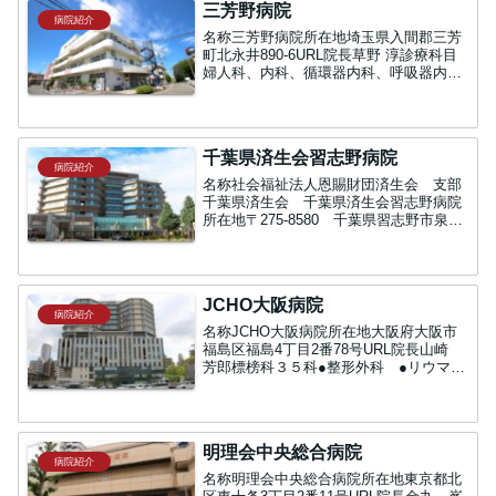
三芳野病院
病院紹介
名称三芳野病院所在地埼玉県入間郡三芳
町北永井890-6URL院長草野 淳診療科目
婦人科、内科、循環器内科、呼吸器内
科、外科、整形外科、耳鼻咽喉科、眼
科、皮膚科、泌尿器科、精神科、放射線
科、リハビリテーション科病床数97床三
芳野病院関連記事草...
千葉県済生会習志野病院
病院紹介
名称社会福祉法人恩賜財団済生会 支部
千葉県済生会 千葉県済生会習志野病院
所在地〒275-8580 千葉県習志野市泉町
1-1-1URL院長山森 秀夫病床数一般400
床診療科目内科、呼吸器内科、循環器内
科、消化器内科、血液内科、代謝内科、
神経内...
JCHO大阪病院
病院紹介
名称JCHO大阪病院所在地大阪府大阪市
福島区福島4丁目2番78号URL院長山崎
芳郎標榜科３５科●整形外科 ●リウマチ
科 ●形成外科 ●リハビリテーション
科 ●外科 ●消化器外科（内視鏡）●呼
吸器外科（内視鏡） ●肝臓・胆のう・
膵臓外科 ●...
明理会中央総合病院
病院紹介
名称明理会中央総合病院所在地東京都北