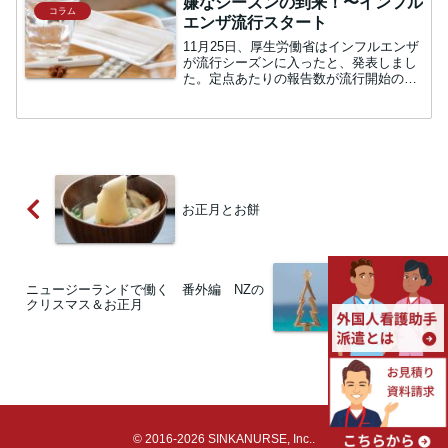
嫌なシーズンの到来！〜インフル
コラム
エンザ流行スタート
11月25日、厚生労働省はインフルエンザ
が流行シーズンに入ったと、発表しまし
た。定点あたりの報告数が流行開始の
「1.00」を上回る「1.38」となったこと
がその理由です。今年は例年よりも早い
流行となっており、病院・施設は感染対
策を急ぐことに...
お正月とお餅
ニュージーランドで働く 番外編 NZの
クリスマス＆お正月
© 2016-2026 SINKANURSE, Inc..