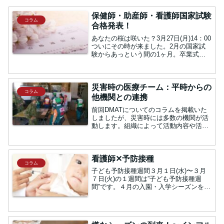
保健師・助産師・看護師国家試験
コラム
合格発表！
あなたの桜は咲いた？3月27日(月)14：00
ついにその時が来ました。2月の国家試
験からあっという間の1ヶ月。卒業式も
終えてあとは合格発表を待つばかりだっ
たみなさん、結果はいかがだったでしょ
うか？少し前は新聞に国家試験の合格者
の氏名が掲載さ...
災害時の医療チーム：平時からの
コラム
他機関との連携
前回DMATについてのコラムを掲載いた
しましたが、災害時には多数の機関が活
動します。組織によって活動内容や活動
方針も異なります。そんな多数の関係機
関が災害時にはどさっと集まるわけです
から、他機関の活動内容を把握していな
ければスムーズな活動や...
看護師✕予防接種
コラム
子ども予防接種週間３月１日(水)〜３月
７日(火)の１週間は”子ども予防接種週
間”です。４月の入園・入学シーズンを前
に、保護者に予防接種の関心を高める必
要があることから、各都道府県の医師会
が広報・啓発活動を行っています。平日
に行っていることが...